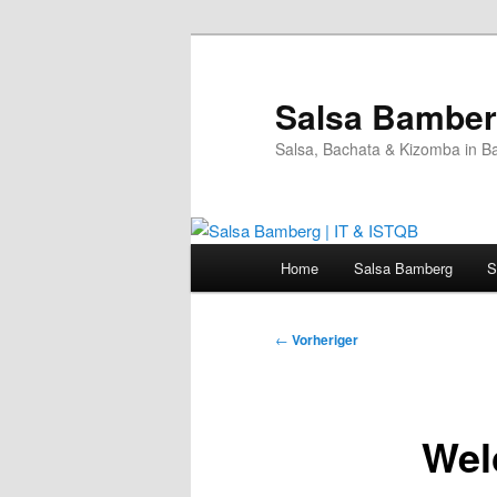
Zum
primären
Inhalt
Salsa Bamberg
springen
Salsa, Bachata & Kizomba in B
Hauptmenü
Home
Salsa Bamberg
S
Beitragsnavigation
←
Vorheriger
Wel