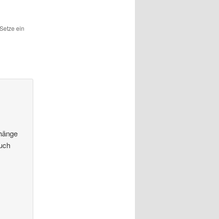
Setze ein
nhänge
auch