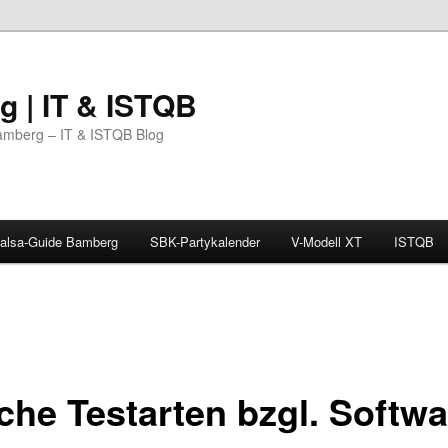
 | IT & ISTQB
amberg – IT & ISTQB Blog
alsa-Guide Bamberg
SBK-Partykalender
V-Modell XT
ISTQB
che Testarten bzgl. Softwa