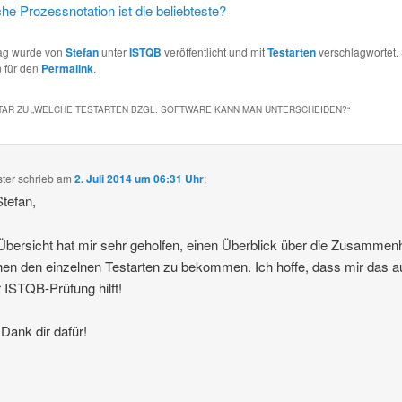
he Prozessnotation ist die beliebteste?
rag wurde von
Stefan
unter
ISTQB
veröffentlicht und mit
Testarten
verschlagwortet. 
 für den
Permalink
.
AR ZU „
WELCHE TESTARTEN BZGL. SOFTWARE KANN MAN UNTERSCHEIDEN?
“
ster
schrieb
am
2. Juli 2014 um 06:31 Uhr
:
Stefan,
Übersicht hat mir sehr geholfen, einen Überblick über die Zusamme
en den einzelnen Testarten zu bekommen. Ich hoffe, dass mir das 
r ISTQB-Prüfung hilft!
 Dank dir dafür!