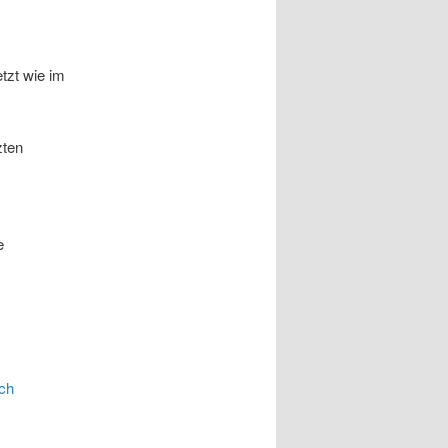
tzt wie im
zten
e
ich