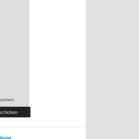
peichern.
lärung