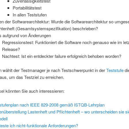
Zuverlässigkeitstest
Portabilitätstest
In allen Teststufen
en der Softwarearchitektur: Wurde die Softwarearchitektur so umgese
chtenheft (Gesamtsystemspezifikation) beschrieben?
s aufgrund von Änderungen
Regressionstest: Funktioniert die Software noch genauso wie im let
Release?
Nachtest: Ist ein entdeckter failure erfolgreich behoben worden?
n wählt der Testmanager je nach Testschwerpunkt in der
Teststufe
di
aus, um das Testziel zu erreichen.
kel könnten Sie auch interessieren:
stufenplan nach IEEE 829-2008 gemäß ISTQB-Lehrplan
nüberstellung Lastenheft und Pflichtenheft – wo unterscheiden sie s
dell
teste ich nicht-funktionale Anforderungen?