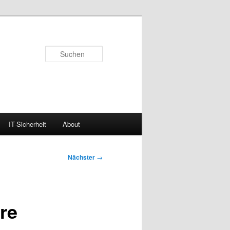
Suchen
IT-Sicherheit
About
Nächster
→
re