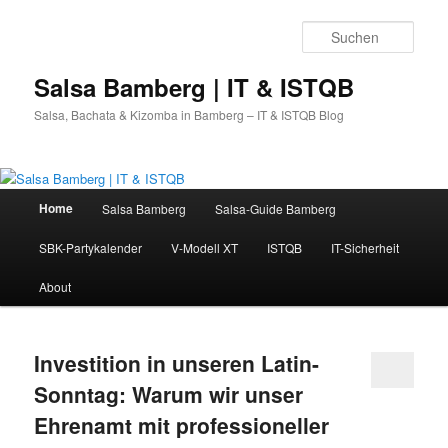
Zum
Zum
primären
sekundären
Such
Inhalt
Inhalt
springen
springen
Salsa Bamberg | IT & ISTQB
Salsa, Bachata & Kizomba in Bamberg – IT & ISTQB Blog
Hauptmenü
Home
Salsa Bamberg
Salsa-Guide Bamberg
SBK-Partykalender
V-Modell XT
ISTQB
IT-Sicherheit
About
Investition in unseren Latin-
Sonntag: Warum wir unser
Ehrenamt mit professioneller