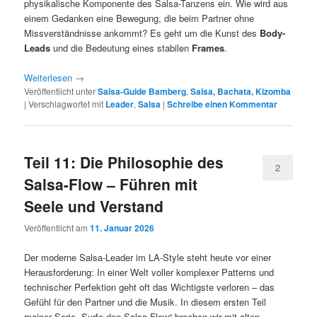
physikalische Komponente des Salsa-Tanzens ein. Wie wird aus
einem Gedanken eine Bewegung, die beim Partner ohne
Missverständnisse ankommt? Es geht um die Kunst des
Body-
Leads
und die Bedeutung eines stabilen
Frames
.
Weiterlesen
→
Veröffentlicht unter
Salsa-Guide Bamberg
,
Salsa, Bachata, Kizomba
|
Verschlagwortet mit
Leader
,
Salsa
|
Schreibe einen Kommentar
Teil 11: Die Philosophie des
2
Salsa-Flow – Führen mit
Seele und Verstand
Veröffentlicht am
11. Januar 2026
Der moderne Salsa-Leader im LA-Style steht heute vor einer
Herausforderung: In einer Welt voller komplexer Patterns und
technischer Perfektion geht oft das Wichtigste verloren – das
Gefühl für den Partner und die Musik. In diesem ersten Teil
meiner Serie „Surfe den Salsa-Flow“ brechen wir mit alten