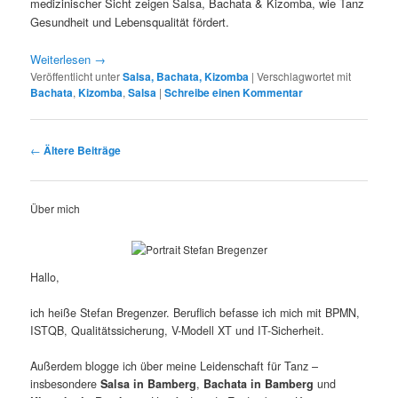
medizinischer Sicht zeigen Salsa, Bachata & Kizomba, wie Tanz
Gesundheit und Lebensqualität fördert.
Weiterlesen
→
Veröffentlicht unter
Salsa, Bachata, Kizomba
|
Verschlagwortet mit
Bachata
,
Kizomba
,
Salsa
|
Schreibe einen Kommentar
Beitragsnavigation
←
Ältere Beiträge
Über mich
Hallo,
ich heiße Stefan Bregenzer. Beruflich befasse ich mich mit BPMN,
ISTQB, Qualitätssicherung, V-Modell XT und IT-Sicherheit.
Außerdem blogge ich über meine Leidenschaft für Tanz –
insbesondere
Salsa in Bamberg
,
Bachata in Bamberg
und