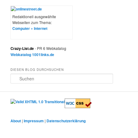
Redaktionell ausgewählte
Webseiten zum Thema:
Computer » Internet
Crazy-List.de
- PR 6 Webkatalog
Webkatalog 1001links.de
DIESEN BLOG DURCHSUCHEN
S
u
c
h
e
n
About
|
Impressum
|
Datenschutzerklärung