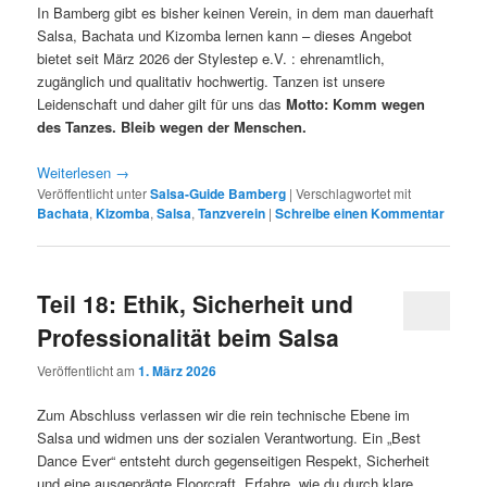
In Bamberg gibt es bisher keinen Verein, in dem man dauerhaft
Salsa, Bachata und Kizomba lernen kann – dieses Angebot
bietet seit März 2026 der Stylestep e.V. : ehrenamtlich,
zugänglich und qualitativ hochwertig. Tanzen ist unsere
Leidenschaft und daher gilt für uns das
Motto: Komm wegen
des Tanzes. Bleib wegen der Menschen.
Weiterlesen
→
Veröffentlicht unter
Salsa-Guide Bamberg
|
Verschlagwortet mit
Bachata
,
Kizomba
,
Salsa
,
Tanzverein
|
Schreibe einen Kommentar
Teil 18: Ethik, Sicherheit und
Professionalität beim Salsa
Veröffentlicht am
1. März 2026
Zum Abschluss verlassen wir die rein technische Ebene im
Salsa und widmen uns der sozialen Verantwortung. Ein „Best
Dance Ever“ entsteht durch gegenseitigen Respekt, Sicherheit
und eine ausgeprägte Floorcraft. Erfahre, wie du durch klare