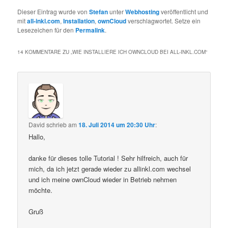
Dieser Eintrag wurde von
Stefan
unter
Webhosting
veröffentlicht und
mit
all-inkl.com
,
Installation
,
ownCloud
verschlagwortet. Setze ein
Lesezeichen für den
Permalink
.
14 KOMMENTARE ZU „
WIE INSTALLIERE ICH OWNCLOUD BEI ALL-INKL.COM
“
David
schrieb
am
18. Juli 2014 um 20:30 Uhr
:
Hallo,
danke für dieses tolle Tutorial ! Sehr hilfreich, auch für
mich, da ich jetzt gerade wieder zu allinkl.com wechsel
und ich meine ownCloud wieder in Betrieb nehmen
möchte.
Gruß