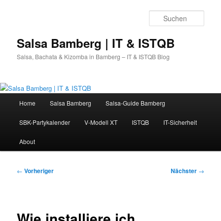
Zum
primären
Such
Inhalt
springen
Salsa Bamberg | IT & ISTQB
Salsa, Bachata & Kizomba in Bamberg – IT & ISTQB Blog
Hauptmenü
Home
Salsa Bamberg
Salsa-Guide Bamberg
SBK-Partykalender
V-Modell XT
ISTQB
IT-Sicherheit
About
Beitragsnavigation
←
Vorheriger
Nächster
→
Wie installiere ich