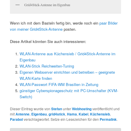
Grid4Stick-Antenne im Eigenbau
Wenn ich mit dem Basteln fertig bin, werde noch ein
paar Bilder
von meiner Grid4Stick-Antenne
posten.
Diese Artikel könnten Sie auch interessieren:
WLAN-Antenne aus Küchensieb / Grid4Stick-Antenne im
Eigenbau
WLAN-Stick Reichweiten-Tuning
Eigenen Webserver einrichten und betreiben – geeignete
WLAN-Karte finden
WLAN-Passwort FIFA-WM Brasilien in Zeitung
günstiger Cyberspionageschutz mit PC-Umschalter (KVM-
Switch)
Dieser Eintrag wurde von
Stefan
unter
Webhosting
veröffentlicht und
mit
Antenne
,
Eigenbau
,
grid4stick
,
Hama
,
Kabel
,
Küchensieb
,
Parabol
verschlagwortet. Setze ein Lesezeichen für den
Permalink
.