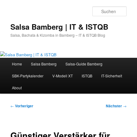
Zum
primären
Such
Inhalt
springen
Salsa Bamberg | IT & ISTQB
Salsa, Bachata & Kizomba in Bamberg – IT & ISTQB Blog
Hauptmenü
Home
Salsa Bamberg
Salsa-Guide Bamberg
SBK-Partykalender
V-Modell XT
ISTQB
IT-Sicherheit
About
Beitragsnavigation
←
Vorheriger
Nächster
→
Günstiger Verstärker für