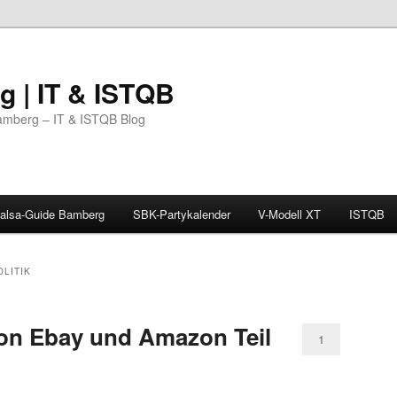
 | IT & ISTQB
amberg – IT & ISTQB Blog
alsa-Guide Bamberg
SBK-Partykalender
V-Modell XT
ISTQB
LITIK
on Ebay und Amazon Teil
1