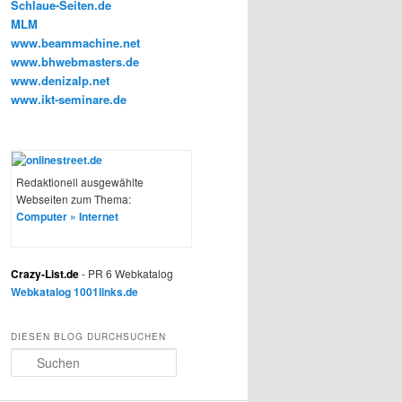
MLM
www.beammachine.net
www.bhwebmasters.de
www.denizalp.net
www.ikt-seminare.de
Redaktionell ausgewählte
Webseiten zum Thema:
Computer » Internet
Crazy-List.de
- PR 6 Webkatalog
Webkatalog 1001links.de
DIESEN BLOG DURCHSUCHEN
S
u
c