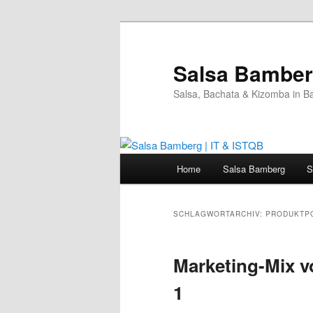
Zum
Zum
primären
sekundären
Inhalt
Inhalt
Salsa Bamberg
springen
springen
Salsa, Bachata & Kizomba in B
Hauptmenü
Home
Salsa Bamberg
S
SCHLAGWORTARCHIV:
PRODUKTPO
Marketing-Mix v
1