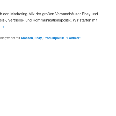
e ich den Marketing-Mix der großen Versandhäuser Ebay und
s-, Vertriebs- und Kommunikationspolitik. Wir starten mit
n
→
hlagwortet mit
Amazon
,
Ebay
,
Produktpolitik
|
1
Antwort