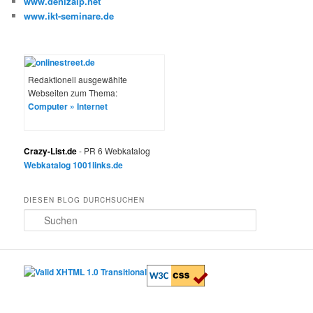
www.denizalp.net
www.ikt-seminare.de
Redaktionell ausgewählte
Webseiten zum Thema:
Computer » Internet
Crazy-List.de
- PR 6 Webkatalog
Webkatalog 1001links.de
DIESEN BLOG DURCHSUCHEN
S
u
c
h
e
n