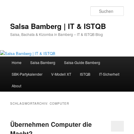
Zum
Zum
primären
sekundären
Such
Inhalt
Inhalt
springen
springen
Salsa Bamberg | IT & ISTQB
Salsa, Bachata & Kizomba in Bamberg – IT & ISTQB Blog
Hauptmenü
Home
Salsa Bamberg
Salsa-Guide Bamberg
SBK-Partykalender
V-Modell XT
ISTQB
IT-Sicherheit
About
SCHLAGWORTARCHIV:
COMPUTER
Übernehmen Computer die
Macht?