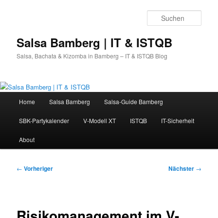
Zum
primären
Such
Inhalt
springen
Salsa Bamberg | IT & ISTQB
Salsa, Bachata & Kizomba in Bamberg – IT & ISTQB Blog
Hauptmenü
Home
Salsa Bamberg
Salsa-Guide Bamberg
SBK-Partykalender
V-Modell XT
ISTQB
IT-Sicherheit
About
Beitragsnavigation
←
Vorheriger
Nächster
→
Risikomanagement im V-