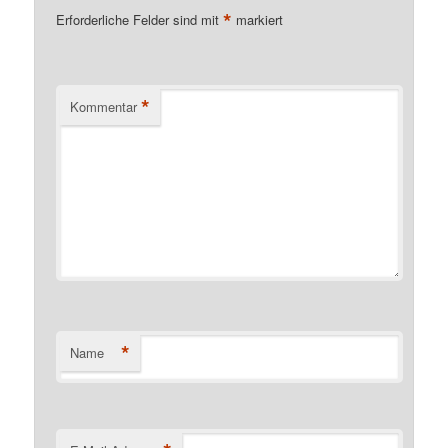
*
Erforderliche Felder sind mit
markiert
*
Kommentar
*
Name