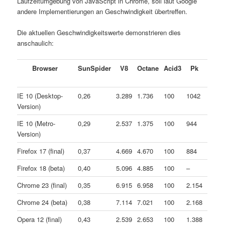
Laufzeitumgebung von JavaScript in Chrome, soll laut Google
andere Implementierungen an Geschwindigkeit übertreffen.
Die aktuellen Geschwindigkeitswerte demonstrieren dies
anschaulich:
Browser
SunSpider
V8
Octane
Acid3
Pk
IE 10 (Desktop-
0,26
3.289
1.736
100
1042
Version)
IE 10 (Metro-
0,29
2.537
1.375
100
944
Version)
Firefox 17 (final)
0,37
4.669
4.670
100
884
Firefox 18 (beta)
0,40
5.096
4.885
100
–
Chrome 23 (final)
0,35
6.915
6.958
100
2.154
Chrome 24 (beta)
0,38
7.114
7.021
100
2.168
Opera 12 (final)
0,43
2.539
2.653
100
1.388