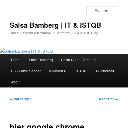
Zum
primären
Such
Inhalt
springen
Salsa Bamberg | IT & ISTQB
Salsa, Bachata & Kizomba in Bamberg – IT & ISTQB Blog
Hauptmenü
Home
Salsa Bamberg
Salsa-Guide Bamberg
SBK-Partykalender
V-Modell XT
ISTQB
IT-Sicherheit
About
Beitragsnavigation
←
Vorheriger
Nächster
→
hier google chrome