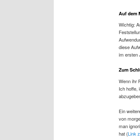
Auf dem 
Wichtig: A
Feststellu
Aufwendun
diese Auf
im ersten 
Zum Schl
Wenn ihr F
Ich hoffe,
abzugeben,
Ein weiter
von morge
man ignor
hat (
Link 