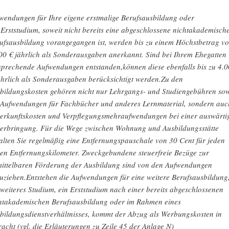
wendungen für Ihre eigene erstmalige Berufsausbildung oder
 Erststudium, soweit nicht bereits eine abgeschlossene nichtakademisch
ufsausbildung vorangegangen ist, werden bis zu einem Höchstbetrag v
00 € jährlich als Sonderausgaben anerkannt. Sind bei Ihrem Ehegatten
sprechende Aufwendungen entstanden,können diese ebenfalls bis zu 4.
ährlich als Sonderausgaben berücksichtigt werden.Zu den
bildungskosten gehören nicht nur Lehrgangs- und Studiengebühren so
 Aufwendungen für Fachbücher und anderes Lernmaterial, sondern auc
erkunftskosten und Verpflegungsmehraufwendungen bei einer auswärti
erbringung. Für die Wege zwischen Wohnung und Ausbildungsstätte
alten Sie regelmäßig eine Entfernungspauschale von 30 Cent für jeden
len Entfernungskilometer. Zweckgebundene steuerfreie Bezüge zur
ittelbaren Förderung der Ausbildung sind von den Aufwendungen
uziehen.Entstehen die Aufwendungen für eine weitere Berufsausbildung
 weiteres Studium, ein Erststudium nach einer bereits abgeschlossenen
htakademischen Berufsausbildung oder im Rahmen eines
bildungsdienstverhältnisses, kommt der Abzug als Werbungskosten in
racht (vgl. die Erläuterungen zu Zeile 45 der Anlage N)