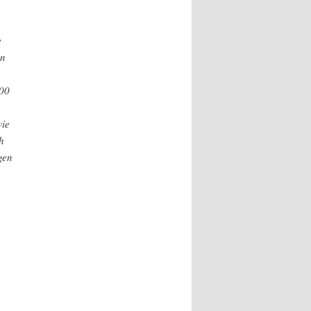
e
on
000
wie
h
gen
,