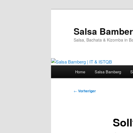
Zum
primären
Inhalt
Salsa Bamberg
springen
Salsa, Bachata & Kizomba in B
Hauptmenü
Home
Salsa Bamberg
S
Beitragsnavigation
←
Vorheriger
Sol