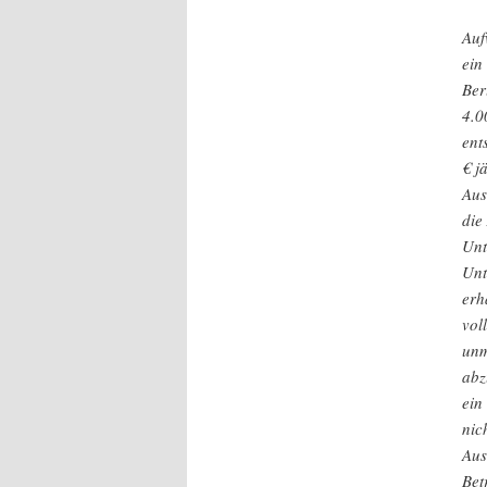
Auf
ein
Ber
4.0
ent
€ j
Aus
die
Unt
Unt
erh
vol
unm
abz
ein
nic
Aus
Bet