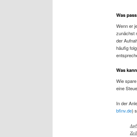
Was pass
Wenn er je
zunächst 
der Aufnah
häufig fo
entsprech
Was kann
Wie spare 
eine Steue
In der Anl
bfinv.de
) 
Auf
Zei