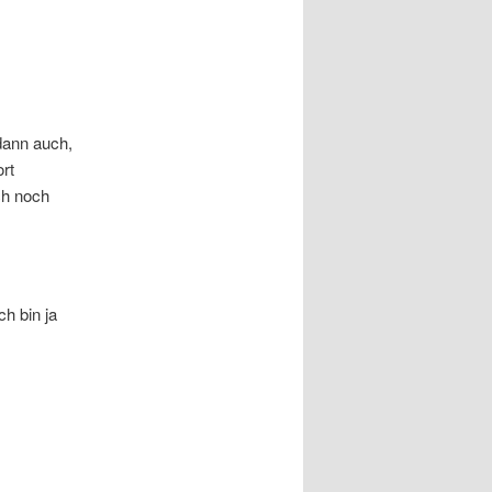
dann auch,
rt
ch noch
h bin ja