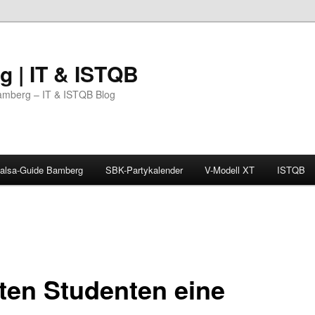
 | IT & ISTQB
amberg – IT & ISTQB Blog
alsa-Guide Bamberg
SBK-Partykalender
V-Modell XT
ISTQB
lten Studenten eine