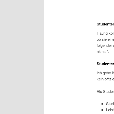
Studenten
Häufig ko
ob sie ein
folgender 
nichts“.
Studente
Ich gebe i
kein offizi
Als Studen
Stud
Lehr