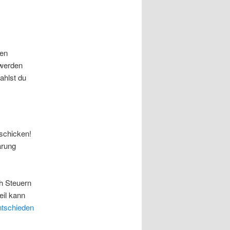
hen
 werden
ahlst du
schicken!
ärung
h Steuern
eil kann
ntschieden