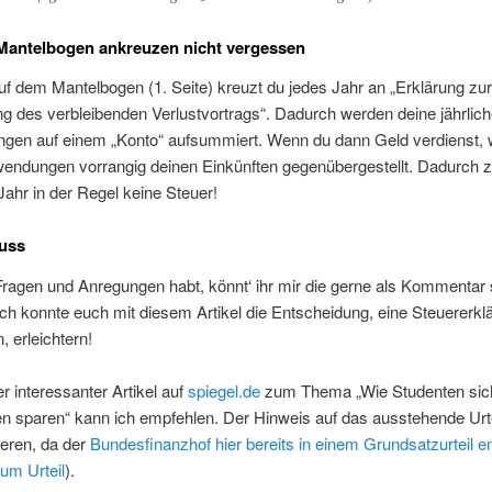
Mantelbogen ankreuzen nicht vergessen
uf dem Mantelbogen (1. Seite) kreuzt du jedes Jahr an „Erklärung zur
ng des verbleibenden Verlustvortrags“. Dadurch werden deine jährlic
gen auf einem „Konto“ aufsummiert. Wenn du dann Geld verdienst,
wendungen vorrangig deinen Einkünften gegenübergestellt. Dadurch z
Jahr in der Regel keine Steuer!
uss
ragen und Anregungen habt, könnt‘ ihr mir die gerne als Kommentar 
 ich konnte euch mit diesem Artikel die Entscheidung, eine Steuererkl
 erleichtern!
er interessanter Artikel auf
spiegel.de
zum Thema „Wie Studenten sic
n sparen“ kann ich empfehlen. Der Hinweis auf das ausstehende Urt
ieren, da der
Bundesfinanzhof hier bereits in einem Grundsatzurteil e
zum Urteil
).