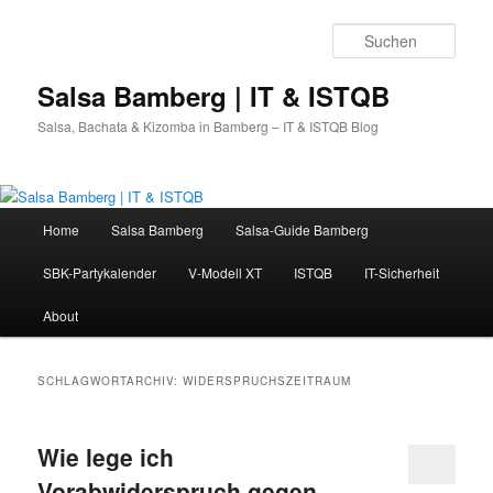
Zum
Zum
primären
sekundären
Such
Inhalt
Inhalt
springen
springen
Salsa Bamberg | IT & ISTQB
Salsa, Bachata & Kizomba in Bamberg – IT & ISTQB Blog
Hauptmenü
Home
Salsa Bamberg
Salsa-Guide Bamberg
SBK-Partykalender
V-Modell XT
ISTQB
IT-Sicherheit
About
SCHLAGWORTARCHIV:
WIDERSPRUCHSZEITRAUM
Wie lege ich
Vorabwiderspruch gegen