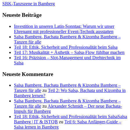
SBK-Tanzszene in Bamberg
Neueste Beiträge
Investition in unseren Latin-Sonntag: Warum wir unser
Ehrenamt mit professioneller Event-Technik ausstatten
Salsa Bamberg, Bachata Bamberg & Kizomba Bamberg –
Tanzen für alle
Teil 18: Ethik, Sicherheit und Professionalität beim Salsa
Teil 17: Musikalität + Ästhetik – Salsa-Flow fühlbar machen
Teil 16: Präzision – Slot-Management und Drehtechnik im
Salsa
Neueste Kommentare
Salsa Bamberg, Bachata Bamberg & Kizomba Bamberg –
Tanzen für alle
zu
Teil 2: Wo Salsa, Bachata und Kizomba in
Bamberg lernen?
Salsa Bamberg, Bachata Bamberg & Kizomba Bamberg –
Tanzen für alle
zu
Alexander Schmidt – Der neue Bachata-
Impuls für Bamberg
Teil 18: Ethik, Sicherheit und Professionalität beim SalsaSalsa
Bamberg | IT & ISTQB
zu
Teil 6: Salsa Anfänger-Guide –
Salsa lernen in Bamberg