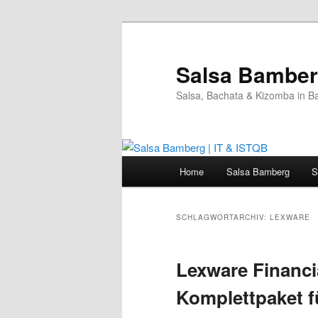
Zum
Zum
primären
sekundären
Inhalt
Inhalt
Salsa Bamberg
springen
springen
Salsa, Bachata & Kizomba in B
Hauptmenü
Home
Salsa Bamberg
S
SCHLAGWORTARCHIV:
LEXWARE
Lexware Financia
Komplettpaket f