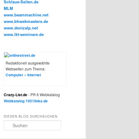
MLM
www.beammachine.net
www.bhwebmasters.de
www.denizalp.net
www.ikt-seminare.de
Redaktionell ausgewählte
Webseiten zum Thema:
Computer » Internet
Crazy-List.de
- PR 6 Webkatalog
Webkatalog 1001links.de
DIESEN BLOG DURCHSUCHEN
S
u
c