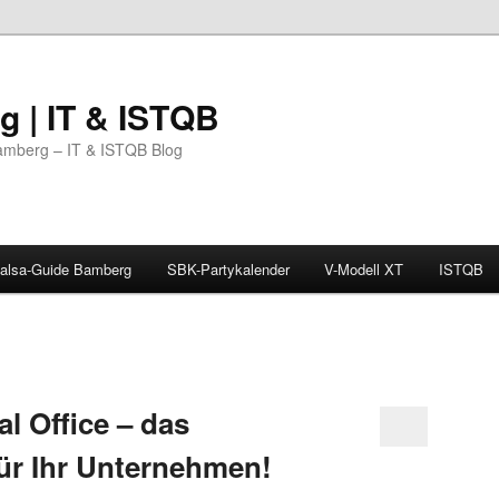
 | IT & ISTQB
amberg – IT & ISTQB Blog
alsa-Guide Bamberg
SBK-Partykalender
V-Modell XT
ISTQB
l Office – das
ür Ihr Unternehmen!