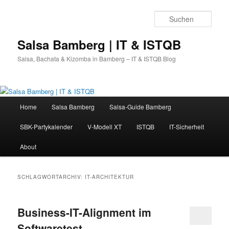
Zum
Zum
primären
sekundären
Such
Inhalt
Inhalt
springen
springen
Salsa Bamberg | IT & ISTQB
Salsa, Bachata & Kizomba in Bamberg – IT & ISTQB Blog
Hauptmenü
Home
Salsa Bamberg
Salsa-Guide Bamberg
SBK-Partykalender
V-Modell XT
ISTQB
IT-Sicherheit
About
SCHLAGWORTARCHIV:
IT-ARCHITEKTUR
Business-IT-Alignment im
Softwaretest