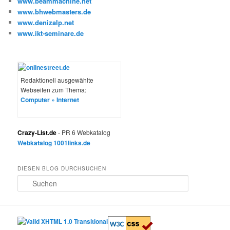
www.beammachine.net
www.bhwebmasters.de
www.denizalp.net
www.ikt-seminare.de
Redaktionell ausgewählte
Webseiten zum Thema:
Computer » Internet
Crazy-List.de
- PR 6 Webkatalog
Webkatalog 1001links.de
DIESEN BLOG DURCHSUCHEN
S
u
c
h
e
n