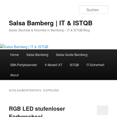
Zum
Zum
primären
sekundären
Such
Inhalt
Inhalt
springen
springen
Salsa Bamberg | IT & ISTQB
Salsa, Bachata & Kizomba in Bamberg – IT & ISTQB Blog
Hauptmenü
Home
Salsa Bamberg
Salsa-Guide Bamberg
SBK-Partykalender
V-Modell XT
ISTQB
IT-Sicherheit
About
SCHLAGWORTARCHIV:
ESPRUINO
RGB LED stufenloser
Farbwechsel