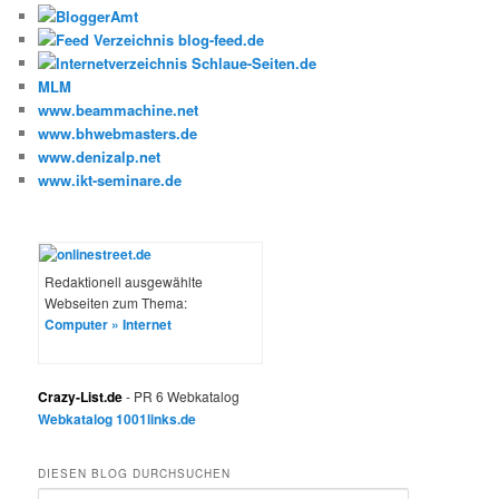
MLM
www.beammachine.net
www.bhwebmasters.de
www.denizalp.net
www.ikt-seminare.de
Redaktionell ausgewählte
Webseiten zum Thema:
Computer » Internet
Crazy-List.de
- PR 6 Webkatalog
Webkatalog 1001links.de
DIESEN BLOG DURCHSUCHEN
S