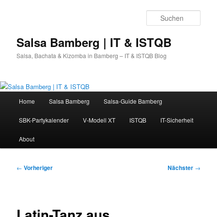
Zum
primären
Such
Inhalt
springen
Salsa Bamberg | IT & ISTQB
Salsa, Bachata & Kizomba in Bamberg – IT & ISTQB Blog
Hauptmenü
Home
Salsa Bamberg
Salsa-Guide Bamberg
SBK-Partykalender
V-Modell XT
ISTQB
IT-Sicherheit
About
Beitragsnavigation
←
Vorheriger
Nächster
→
Latin-Tanz aus