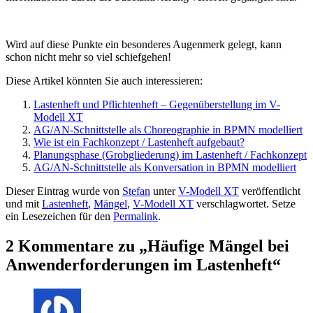
Wird auf diese Punkte ein besonderes Augenmerk gelegt, kann
schon nicht mehr so viel schiefgehen!
Diese Artikel könnten Sie auch interessieren:
Lastenheft und Pflichtenheft – Gegenüberstellung im V-
Modell XT
AG/AN-Schnittstelle als Choreographie in BPMN modelliert
Wie ist ein Fachkonzept / Lastenheft aufgebaut?
Planungsphase (Grobgliederung) im Lastenheft / Fachkonzept
AG/AN-Schnittstelle als Konversation in BPMN modelliert
Dieser Eintrag wurde von
Stefan
unter
V-Modell XT
veröffentlicht
und mit
Lastenheft
,
Mängel
,
V-Modell XT
verschlagwortet. Setze
ein Lesezeichen für den
Permalink
.
2 Kommentare zu „
Häufige Mängel bei
Anwenderforderungen im Lastenheft
“